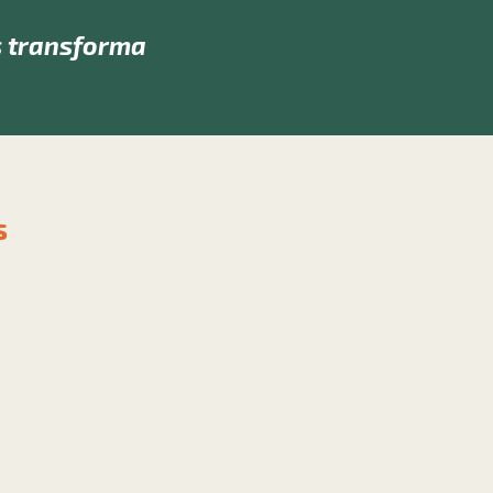
s transforma
s