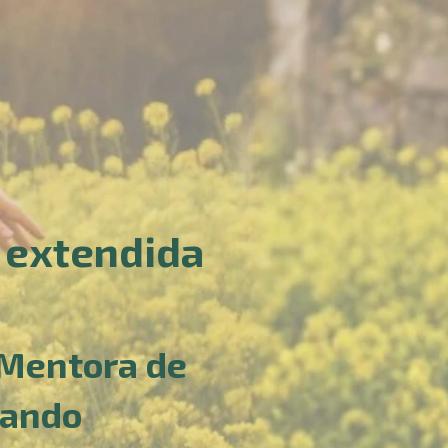
 extendida
 Mentora de
rando