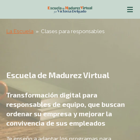
Ir
al
contenido
La Escuela
»
Clases para responsables
principal
Escuela de Madurez Virtual
Transformación digital para
responsables de equipo,
que buscan
ordenar su empresa y mejorar la
convivencia de sus empleados
Te enseño a adaptar los programas para