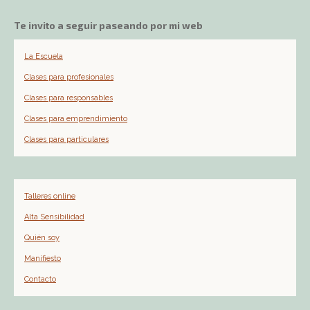
Te invito a seguir paseando por mi web
La Escuela
Clases para profesionales
Clases para responsables
Clases para emprendimiento
Clases para particulares
Talleres online
Alta Sensibilidad
Quién soy
Manifiesto
Contacto