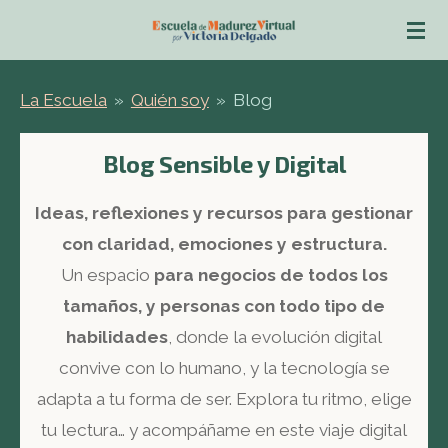
Ir
al
contenido
La Escuela
»
Quién soy
»
Blog
principal
Blog Sensible y Digital
Ideas, reflexiones y recursos para gestionar
con claridad, emociones y estructura.
Un espacio
para negocios de todos los
tamaños, y personas con todo tipo de
habilidades
, donde la evolución digital
convive con lo humano, y la tecnología se
adapta a tu forma de ser. Explora tu ritmo, elige
tu lectura… y acompáñame en este viaje digital