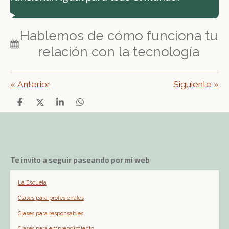
Hablemos de cómo funciona tu
relación con la tecnología
«
Anterior
Siguiente
»
C
C
C
C
o
o
o
o
m
m
m
m
p
p
p
p
a
a
a
a
r
r
r
r
Te invito a seguir paseando por mi web
t
t
t
t
i
i
i
i
r
r
r
r
La Escuela
Clases para profesionales
Clases para responsables
Clases para emprendimiento